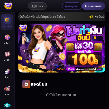
🇹🇭
ไทย
เข้าสู่ระบบ
สมัครสมาชิก
มชั่นสุดพิเศษ รับโบนัสฟรี! เล่นได้ทุกวัน 24 ชั่วโมง
📲 รับข่า
ยอดนิยม
สล็อต
คาสิโน
กีฬา
ยอดนิยม
ยังไม่มีเกมยอดนิยม
หวย